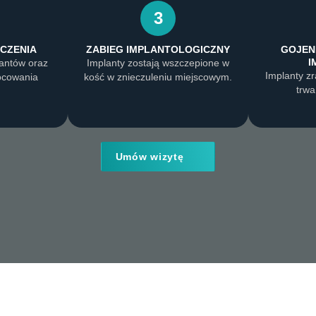
3
CZENIA
ZABIEG IMPLANTOLOGICZNY
GOJENI
I
lantów oraz
Implanty zostają wszczepione w
Implanty zr
ocowania
kość w znieczuleniu miejscowym.
trwa
Umów wizytę