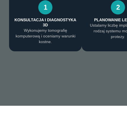
1
2
KONSULTACJA I DIAGNOSTYKA
PLANOWANIE LE
3D
Ustalamy liczbę imp
Wykonujemy tomografię
rodzaj systemu m
komputerową i oceniamy warunki
protezy.
kostne.