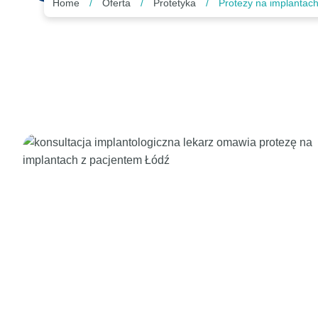
Home
/
Oferta
/
Protetyka
/
Protezy na implantac