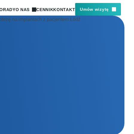
Umów wizytę
ORADY
O NAS
CENNIK
KONTAKT