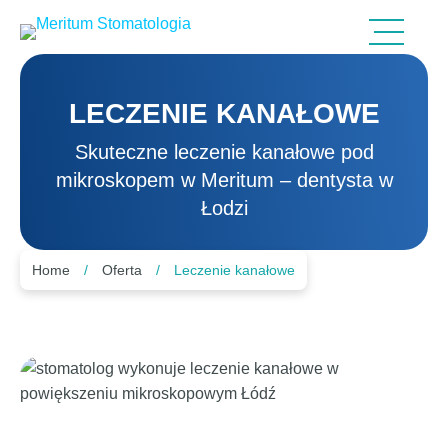
Przejdź
do
Otwórz
menu
treści
LECZENIE KANAŁOWE
Skuteczne leczenie kanałowe pod
mikroskopem w Meritum – dentysta w
Łodzi
Home
/
Oferta
/
Leczenie kanałowe