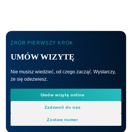
ZRÓB PIERWSZY KROK
UMÓW WIZYTĘ
Nie musisz wiedzieć, od czego zacząć. Wystarczy,
że się odezwiesz.
Umów wizytę online
Zadzwoń do nas
Zostaw numer